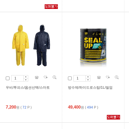
우비/투피스/옵션선택/스마토
방수제/하이드로스탑/1L/씰업
7,200
49,400
원
(
72
P )
원
(
494
P )