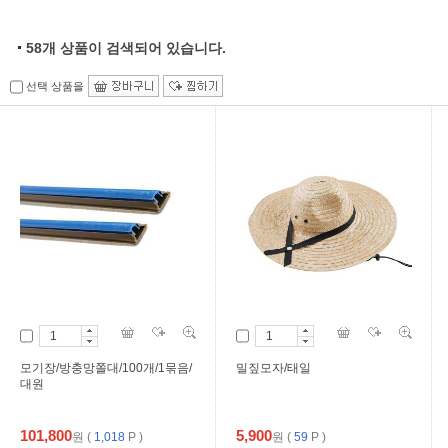
58
개 상품이 검색되어 있습니다.
선택 상품을
모기장/방충망쫄대/100개/1묶음/
밀짚모자/태일
대원
101,800
5,900
원
(
1,018
P )
원
(
59
P )