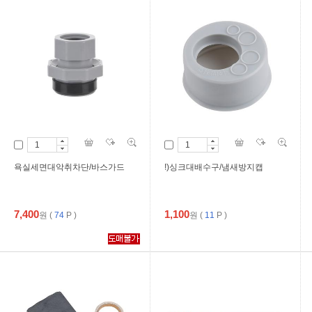
욕실세면대악취차단/바스가드
!)싱크대배수구/냄새방지캡
7,400
1,100
원
(
74
P )
원
(
11
P )