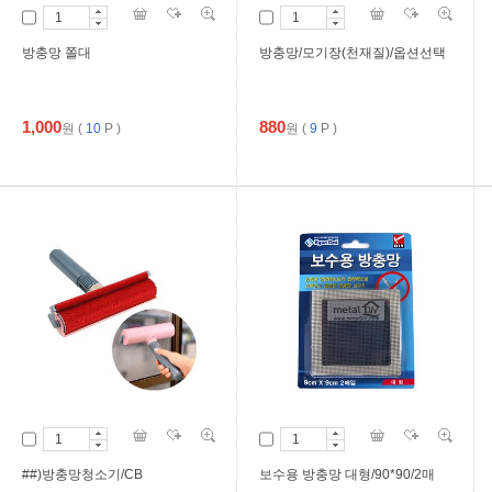
방충망 쫄대
방충망/모기장(천재질)/옵션선택
1,000
880
원
(
10
P )
원
(
9
P )
##)방충망청소기/CB
보수용 방충망 대형/90*90/2매