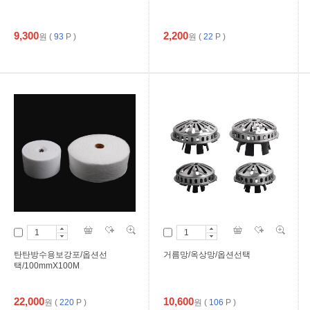
9,300
2,200
원
(
93
P )
원
(
22
P )
탄탄방수용보강포/옵션선
거름망/옥상망/옵션선택
택/100mmX100M
22,000
10,600
원
(
220
P )
원
(
106
P )