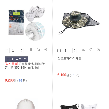
정글모자/가리개유
[일시품절]
#)점착식먼지필터/선
풍기용/350*350mm/3개입
6,100
원
(
61
P )
9,200
원
(
92
P )