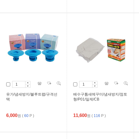
유가/냄새방지/블루트랩/규격선
배수구틈새메꾸미/냄새방지/점토
택
형/P01/일제/CB
6,000
11,600
원
(
60
P )
원
(
116
P )