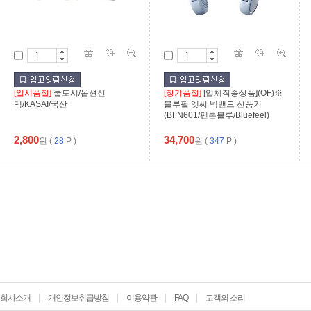
[일시품절]
쿨토시/옵션선
[장기품절]
[업체직송상품](OF)※
택/KASAI/국산
블루필 엣씨 넥밴드 선풍기
(BFN601/팬톤블루/Bluefeel)
2,800
34,700
원
(
28
P )
원
(
347
P )
회사소개
개인정보취급방침
이용약관
FAQ
고객의 소리