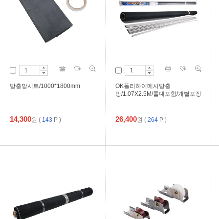
방충망시트/1000*1800mm
OK폴리하이메시방충
망/1.07X2.5M/쫄대포함/개별포장
14,300
26,400
원
(
143
P )
원
(
264
P )