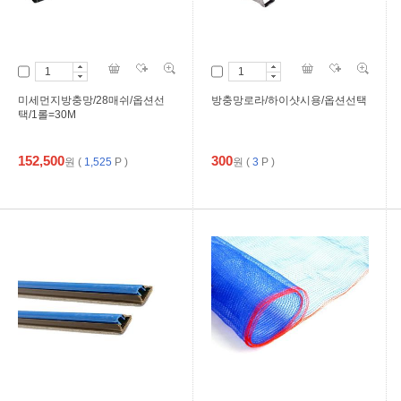
미세먼지방충망/28매쉬/옵션선
방충망로라/하이샷시용/옵션선택
택/1롤=30M
152,500
300
원
(
1,525
P )
원
(
3
P )