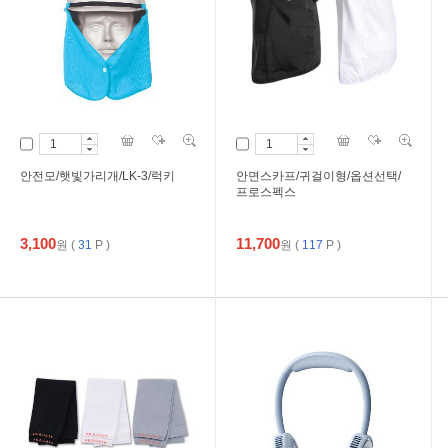
안전모/햇빛가리개/LK-3/럭키
안면스카프/귀걸이형/옵션선택/
프로스펙스
3,100
11,700
원
(
31
P )
원
(
117
P )