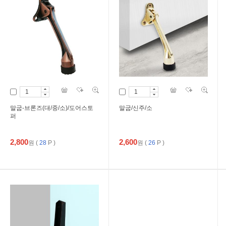
말굽-브론즈(대/중/소)/도어스토
말굽/신주/소
퍼
2,800
2,600
원
(
28
P )
원
(
26
P )