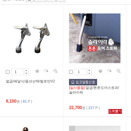
말굽/페달식/옵션선택/발로만V2
[일시품절]
말굽/튼튼도어스토퍼/
슬라이락
8,100
원
(
81
P )
22,700
원
(
227
P )