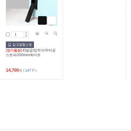
[장기품절]
#)말굽/접착식/무타공
스토퍼/200mm/화이트
14,700
원
(
147
P )