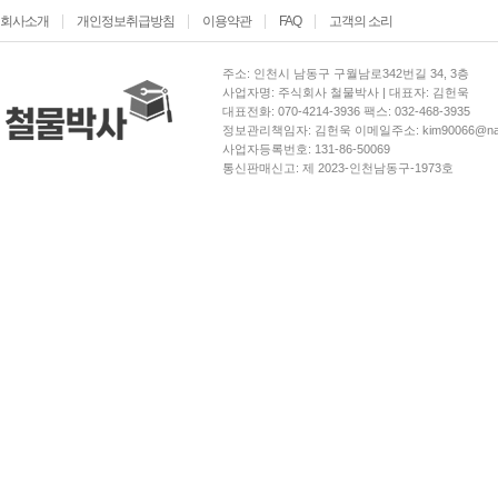
회사소개
개인정보취급방침
이용약관
FAQ
고객의 소리
주소: 인천시 남동구 구월남로342번길 34, 3층
사업자명: 주식회사 철물박사 | 대표자: 김헌욱
대표전화: 070-4214-3936 팩스: 032-468-3935
정보관리책임자: 김헌욱 이메일주소: kim90066@nav
사업자등록번호: 131-86-50069
통신판매신고: 제 2023-인천남동구-1973호