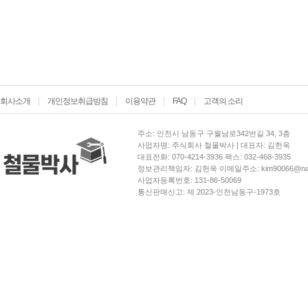
회사소개
개인정보취급방침
이용약관
FAQ
고객의 소리
주소: 인천시 남동구 구월남로342번길 34, 3층
사업자명: 주식회사 철물박사 | 대표자: 김헌욱
대표전화: 070-4214-3936 팩스: 032-468-3935
정보관리책임자: 김헌욱 이메일주소: kim90066@nav
사업자등록번호: 131-86-50069
통신판매신고: 제 2023-인천남동구-1973호