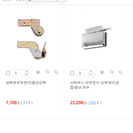
방화문피벗힌지/옵션선택
샤워부스 피벗힌지 상부/유리경
첩/옵션:좌우
7,700
23,200
원
(
77
P )
원
(
232
P )