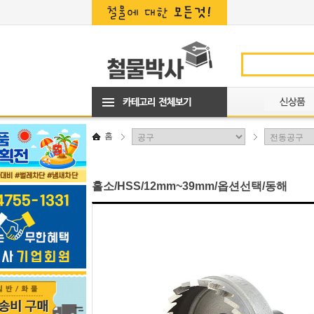
홈
홀소/HSS/12mm~39mm/옵션선택/동해