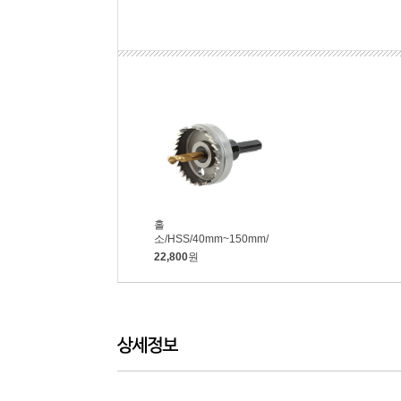
홀
소/HSS/40mm~150mm/
옵션선택/동해
22,800
원