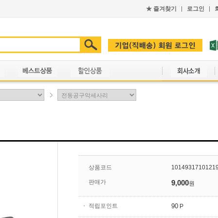
★
즐겨찾기
로그인
상품코드
1014931710121
판매가
9,000
원
적립포인트
90
P