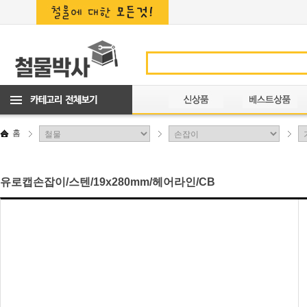
홈
유로캡손잡이/스텐/19x280mm/헤어라인/CB