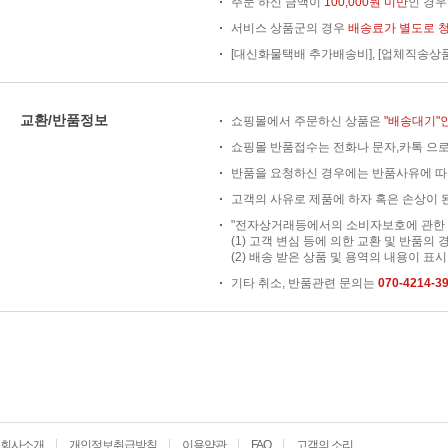
주문 하신 금액이
100,000원 미만
인 경
서비스 상품군의 경우
배송료가 별도로 
[대신화물택배 추가배송비], [업체직송상
교환/반품정보
쇼핑몰에서 주문하신 상품은
"배송대기"
쇼핑몰 반품접수는 전화나 문자,카톡 으로
반품을 요청하신 경우에는 반품사유에 따
고객의 사유로 제품에 하자 혹은 손상이 된
"전자상거래등에서의 소비자보호에 관한 법
(1) 고객 변심 등에 의한 교환 및 반품의 
(2) 배송 받은 상품 및 용역의 내용이 표시
기타 취소, 반품관련 문의는
070-4214-3
회사소개
개인정보취급방침
이용약관
FAQ
고객의 소리