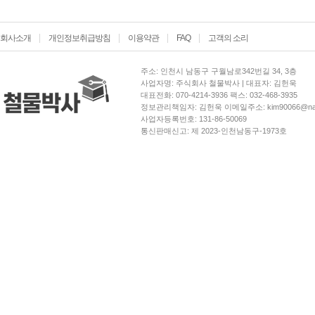
회사소개
개인정보취급방침
이용약관
FAQ
고객의 소리
주소: 인천시 남동구 구월남로342번길 34, 3층
사업자명: 주식회사 철물박사 | 대표자: 김헌욱
대표전화: 070-4214-3936 팩스: 032-468-3935
정보관리책임자: 김헌욱 이메일주소: kim90066@nav
사업자등록번호: 131-86-50069
통신판매신고: 제 2023-인천남동구-1973호