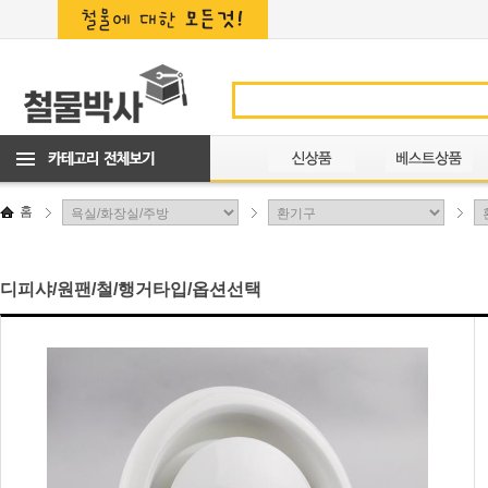
홈
디피샤/원팬/철/행거타입/옵션선택