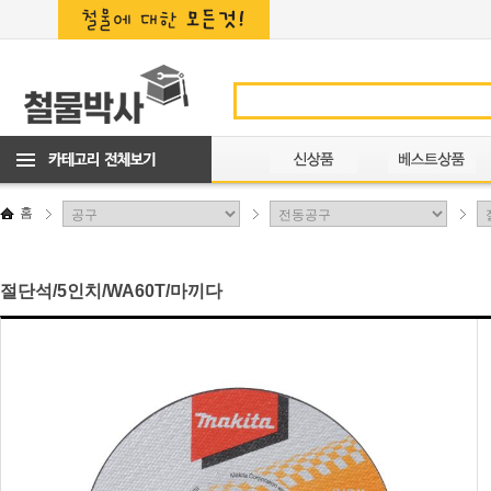
홈
절단석/5인치/WA60T/마끼다