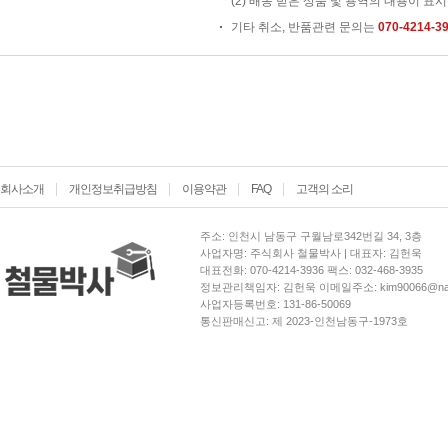
(2) 배송 받은 상품 및 용역의 내용이 표시
기타 취소, 반품관련 문의는
070-4214-3
회사소개
개인정보취급방침
이용약관
FAQ
고객의 소리
주소: 인천시 남동구 구월남로342번길 34, 3층
사업자명: 주식회사 철물박사 | 대표자: 김헌욱
대표전화: 070-4214-3936 팩스: 032-468-3935
정보관리책임자: 김헌욱 이메일주소: kim90066@nav
사업자등록번호: 131-86-50069
통신판매신고: 제 2023-인천남동구-1973호