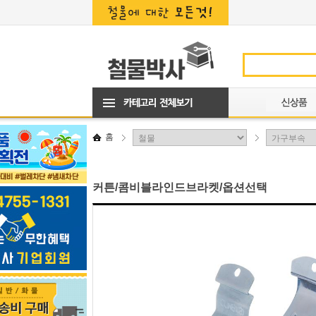
홈
커튼/콤비블라인드브라켓/옵션선택