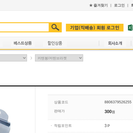
★
즐겨찾기
로그인
상품코드
8806379526255
판매가
300
원
적립포인트
3
P