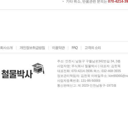
기타 취소, 반품관련 문의는
070-4214-3
회사소개
개인정보취급방침
이용약관
FAQ
고객의 소리
주소: 인천시 남동구 구월남로342번길 34, 3층
사업자명: 주식회사 철물박사 | 대표자: 김헌욱
대표전화: 070-4214-3936 팩스: 032-468-3935
정보관리책임자: 김헌욱 이메일주소: kim90066@nav
사업자등록번호: 131-86-50069
통신판매신고: 제 2023-인천남동구-1973호