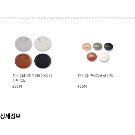
전선캡/PVC/53파이/옵션
전선캡(PVC)/색상선택
선택/CB
600
원
700
원