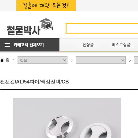
홈
전선캡/AL/54파이/색상선택/CB