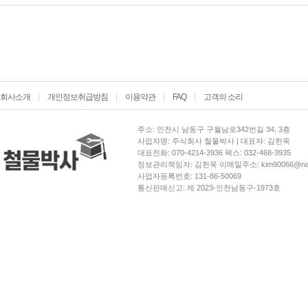
회사소개
개인정보취급방침
이용약관
FAQ
고객의 소리
주소: 인천시 남동구 구월남로342번길 34, 3층
사업자명: 주식회사 철물박사 | 대표자: 김헌욱
대표전화: 070-4214-3936 팩스: 032-468-3935
정보관리책임자: 김헌욱 이메일주소: kim90066@nav
사업자등록번호: 131-86-50069
통신판매신고: 제 2023-인천남동구-1973호