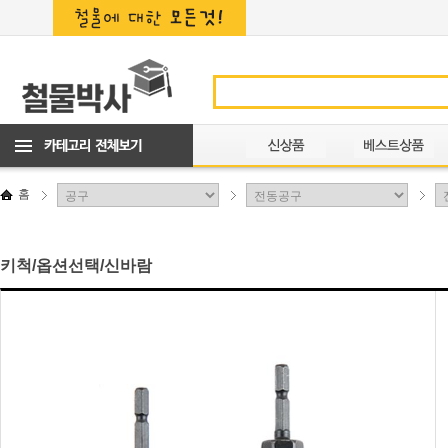
홈
키척/옵션선택/신바람