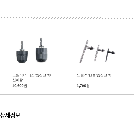
드릴척/키레스/옵션선택/
드릴척/핸들/옵션선택
신바람
10,600
원
1,700
원