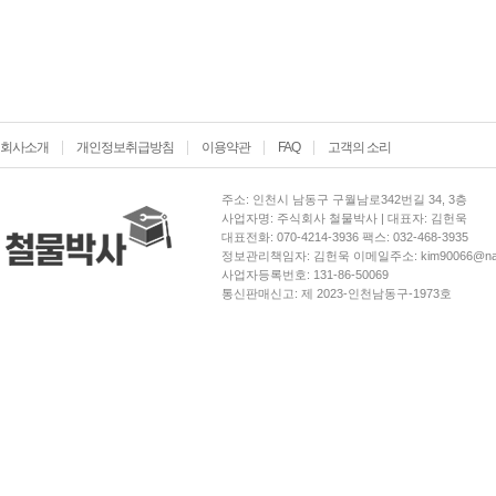
회사소개
개인정보취급방침
이용약관
FAQ
고객의 소리
주소: 인천시 남동구 구월남로342번길 34, 3층
사업자명: 주식회사 철물박사 | 대표자: 김헌욱
대표전화: 070-4214-3936 팩스: 032-468-3935
정보관리책임자: 김헌욱 이메일주소: kim90066@nav
사업자등록번호: 131-86-50069
통신판매신고: 제 2023-인천남동구-1973호