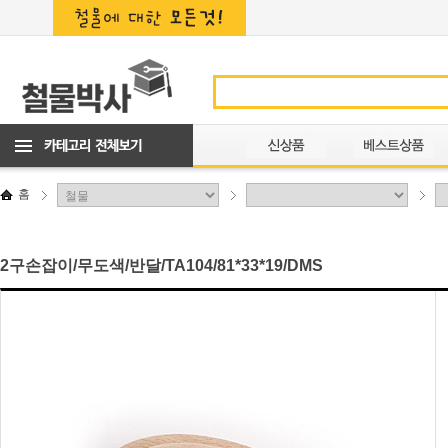
홈
2구손잡이/무도색/반달/TA104/81*33*19/DMS