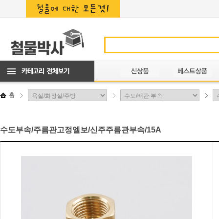
홈
수도부속/주름관고정엘보/신주주름관부속/15A