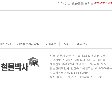
기타 취소, 반품관련 문의는
070-4214-3
회사소개
개인정보취급방침
이용약관
FAQ
고객의 소리
주소: 인천시 남동구 구월남로342번길 34, 3층
사업자명: 주식회사 철물박사 | 대표자: 김헌욱
대표전화: 070-4214-3936 팩스: 032-468-3935
정보관리책임자: 김헌욱 이메일주소: kim90066@nav
사업자등록번호: 131-86-50069
통신판매신고: 제 2023-인천남동구-1973호