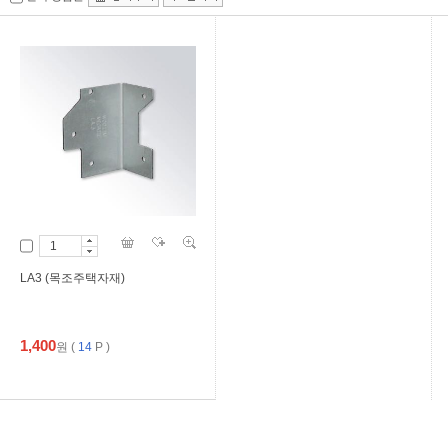
LA3 (목조주택자재)
1,400
원
(
14
P )