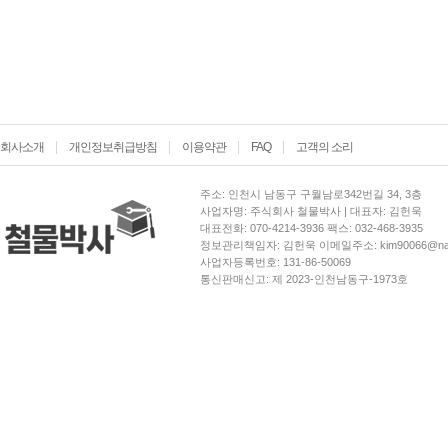
회사소개
개인정보취급방침
이용약관
FAQ
고객의 소리
주소: 인천시 남동구 구월남로342번길 34, 3층
사업자명: 주식회사 철물박사 | 대표자: 김헌욱
대표전화: 070-4214-3936 팩스: 032-468-3935
정보관리책임자: 김헌욱 이메일주소: kim90066@nav
사업자등록번호: 131-86-50069
통신판매신고: 제 2023-인천남동구-1973호