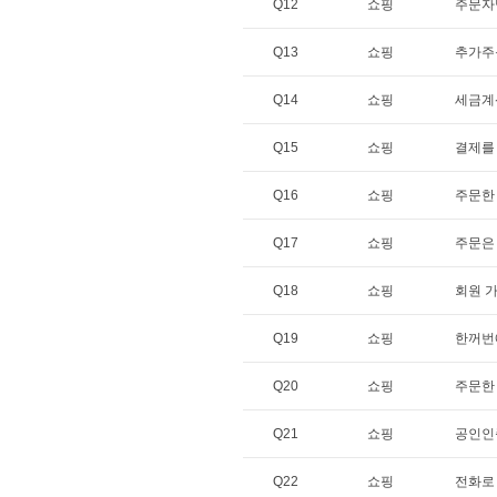
Q12
쇼핑
주문자
Q13
쇼핑
추가주
Q14
쇼핑
세금계
Q15
쇼핑
결제를
Q16
쇼핑
주문한
Q17
쇼핑
주문은
Q18
쇼핑
회원 
Q19
쇼핑
한꺼번
Q20
쇼핑
주문한
Q21
쇼핑
공인인
Q22
쇼핑
전화로