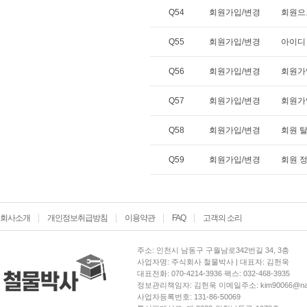
Q54
회원가입/변경
회원으
Q55
회원가입/변경
아이디
Q56
회원가입/변경
회원가
Q57
회원가입/변경
회원가
Q58
회원가입/변경
회원 
Q59
회원가입/변경
회원 
회사소개
개인정보취급방침
이용약관
FAQ
고객의 소리
주소: 인천시 남동구 구월남로342번길 34, 3층
사업자명: 주식회사 철물박사 | 대표자: 김헌욱
대표전화: 070-4214-3936 팩스: 032-468-3935
정보관리책임자: 김헌욱 이메일주소: kim90066@nav
사업자등록번호: 131-86-50069