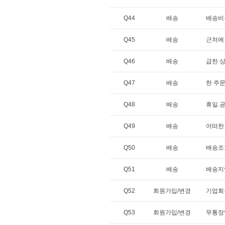
Q44
배송
배송비
Q45
배송
근처에
Q46
배송
급한 
Q47
배송
한 주
Q48
배송
휴일.
Q49
배송
어떠한
Q50
배송
배송조
Q51
배송
배송지
Q52
회원가입/변경
기업회
Q53
회원가입/변경
무통장