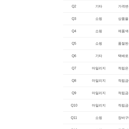
Q2
기타
가격변
Q3
쇼핑
상품을 
Q4
쇼핑
제품색
Q5
쇼핑
품절된
Q6
기타
택배로
Q7
마일리지
적립은
Q8
마일리지
적립금
Q9
마일리지
적립금
Q10
마일리지
적립금
Q11
쇼핑
장바구